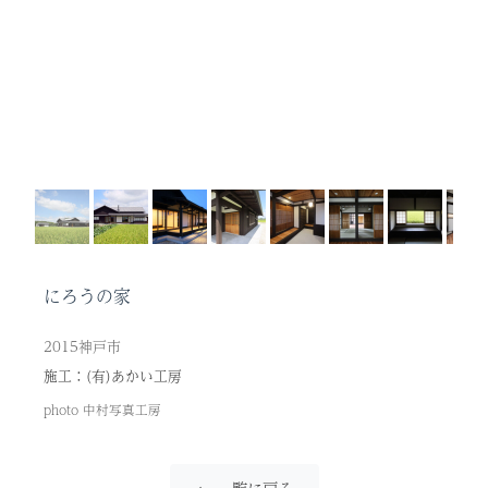
にろうの家
2015
神戸市
施工：(有)あかい工房
photo 中村写真工房